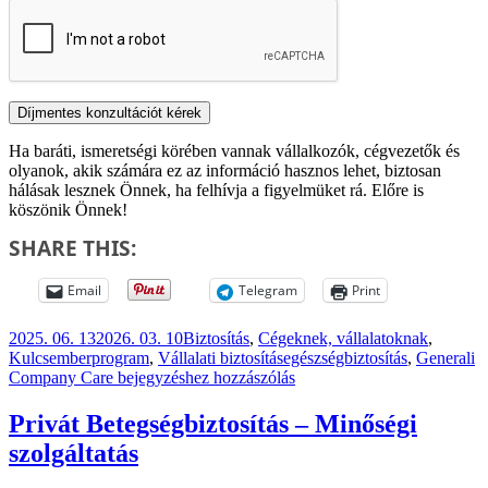
Ha baráti, ismeretségi körében vannak vállalkozók, cégvezetők és
olyanok, akik számára ez az információ hasznos lehet, biztosan
hálásak lesznek Önnek, ha felhívja a figyelmüket rá. Előre is
köszönik Önnek!
SHARE THIS:
Email
Telegram
Print
Közzétéve
Kategória
2025. 06. 13
2026. 03. 10
Biztosítás
,
Cégeknek, vállalatoknak
,
Címke
Kulcsemberprogram
,
Vállalati biztosítás
egészségbiztosítás
,
Generali
Egészségbiztosítás
Company Care
bejegyzéshez hozzászólás
a
munkatársaknak!
Privát Betegségbiztosítás – Minőségi
szolgáltatás