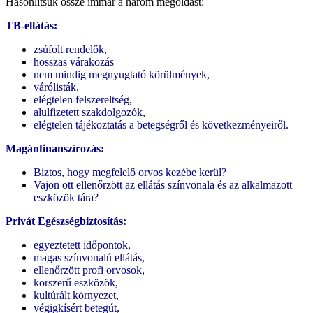
Hasonlítsuk össze immár a három megoldást:
TB-ellátás:
zsúfolt rendelők,
hosszas várakozás
nem mindig megnyugtató körülmények,
várólisták,
elégtelen felszereltség,
alulfizetett szakdolgozók,
elégtelen tájékoztatás a betegségről és következményeiről.
Magánfinanszírozás:
Biztos, hogy megfelelő orvos kezébe kerül?
Vajon ott ellenőrzött az ellátás színvonala és az alkalmazott
eszközök tára?
Privát Egészségbiztosítás:
egyeztetett időpontok,
magas színvonalú ellátás,
ellenőrzött profi orvosok,
korszerű eszközök,
kultúrált környezet,
végigkísért betegút,