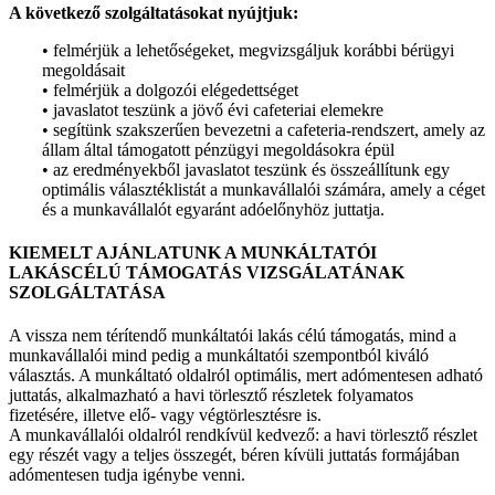
A következő szolgáltatásokat nyújtjuk:
• felmérjük a lehetőségeket, megvizsgáljuk korábbi bérügyi
megoldásait
• felmérjük a dolgozói elégedettséget
• javaslatot teszünk a jövő évi cafeteriai elemekre
• segítünk szakszerűen bevezetni a cafeteria-rendszert, amely az
állam által támogatott pénzügyi megoldásokra épül
• az eredményekből javaslatot teszünk és összeállítunk egy
optimális választéklistát a munkavállalói számára, amely a céget
és a munkavállalót egyaránt adóelőnyhöz juttatja.
KIEMELT AJÁNLATUNK A MUNKÁLTATÓI
LAKÁSCÉLÚ TÁMOGATÁS VIZSGÁLATÁNAK
SZOLGÁLTATÁSA
A vissza nem térítendő munkáltatói lakás célú támogatás, mind a
munkavállalói mind pedig a munkáltatói szempontból kiváló
választás. A munkáltató oldalról optimális, mert adómentesen adható
juttatás, alkalmazható a havi törlesztő részletek folyamatos
fizetésére, illetve elő- vagy végtörlesztésre is.
A munkavállalói oldalról rendkívül kedvező: a havi törlesztő részlet
egy részét vagy a teljes összegét, béren kívüli juttatás formájában
adómentesen tudja igénybe venni.