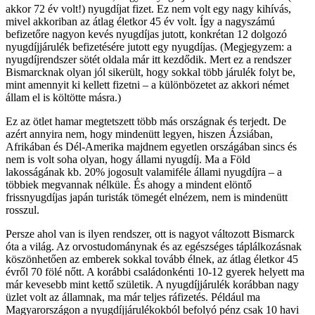
akkor 72 év volt!) nyugdíjat fizet. Ez nem volt egy nagy kihívás,
mivel akkoriban az átlag életkor 45 év volt. Így a nagyszámú
befizetőre nagyon kevés nyugdíjas jutott, konkrétan 12 dolgozó
nyugdíjjárulék befizetésére jutott egy nyugdíjas. (Megjegyzem: a
nyugdíjrendszer sötét oldala már itt kezdődik. Mert ez a rendszer
Bismarcknak olyan jól sikerült, hogy sokkal több járulék folyt be,
mint amennyit ki kellett fizetni – a különbözetet az akkori német
állam el is költötte másra.)
Ez az ötlet hamar megtetszett több más országnak és terjedt. De
azért annyira nem, hogy mindenütt legyen, hiszen Ázsiában,
Afrikában és Dél-Amerika majdnem egyetlen országában sincs és
nem is volt soha olyan, hogy állami nyugdíj. Ma a Föld
lakosságának kb. 20% jogosult valamiféle állami nyugdíjra – a
többiek megvannak nélküle. És ahogy a mindent elöntő
frissnyugdíjas japán turisták tömegét elnézem, nem is mindenütt
rosszul.
Persze ahol van is ilyen rendszer, ott is nagyot változott Bismarck
óta a világ. Az orvostudománynak és az egészséges táplálkozásnak
köszönhetően az emberek sokkal tovább élnek, az átlag életkor 45
évről 70 fölé nőtt. A korábbi családonkénti 10-12 gyerek helyett ma
már kevesebb mint kettő születik. A nyugdíjjárulék korábban nagy
üzlet volt az államnak, ma már teljes ráfizetés. Például ma
Magyarországon a nyugdíjjárulékokból befolyó pénz csak 10 havi