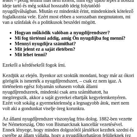
lelkét – pedig semmi más nem történt, mint egy újabb lépés a hosszú
ideje tartó és még sokkal hosszabb ideig folytatódó
nyugdíjválságban. Miután ez mindenkit érint, mindenkinek kötelező
foglalkoznia vele. Ezért most ebben a sorozatban megmutatom, mi
van a színfalak és a politikusok beszédei mögött.
Hogyan működik valóban a nyugdíjrendszer?
Mi fog történni addig, amíg Ön nyugdíjba fog menni?
Mennyi nyugdíjra számíthat?
Mit jelent ez a saját életében?
Mit lehet tenni?
Ezekről a kérdésekről fogok írni.
Kezdjük az elején. Ilyenkor azt szokták mondani, hogy már az ókori
görögök is ismerték a nyugdíjrendszert, – csak ez nem igaz. A
történelem egész folyamán sohasem voltak állami
nyugdíjrendszerek, mindenki csak arra számíthatott, ha
megöregszik, akkor a saját gyerekei eltartják kegyelemkenyéren.
Ezért volt sokáig a gyermektelenség a legnagyobb átok, mert nem
volt aki a gondunkat viselje öreg korunkra.
Az állami nyugdíjrendszer viszonylag friss dolog. 1882-ben vezette
be Németország, Otto von Bismarcknak kancellár vezetésével.
Ennek lényege, hogy minden dolgozótól járulékot kezdtek szedni és
cserébe az állam vállalta, hogy a nyugdíjkorhatáron felülieknek (ez