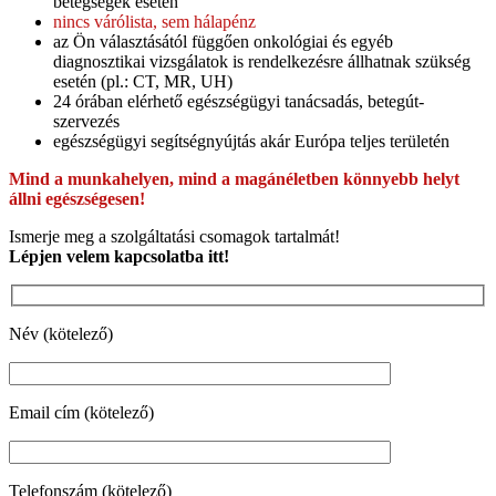
betegségek esetén
nincs várólista, sem hálapénz
az Ön választásától függően onkológiai és egyéb
diagnosztikai vizsgálatok is rendelkezésre állhatnak szükség
esetén (pl.: CT, MR, UH)
24 órában elérhető egészségügyi tanácsadás, betegút-
szervezés
egészségügyi segítségnyújtás akár Európa teljes területén
Mind a munkahelyen, mind a magánéletben könnyebb helyt
állni egészségesen!
Ismerje meg a szolgáltatási csomagok tartalmát!
Lépjen velem kapcsolatba itt!
Név (kötelező)
Email cím (kötelező)
Telefonszám (kötelező)