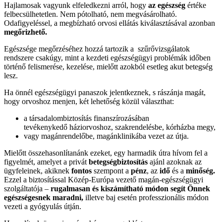
Hajlamosak vagyunk elfeledkezni arról, hogy
az egészség
értéke
felbecsülhetetlen. Nem pótolható, nem megvásárolható.
Odafigyeléssel, a megbízható orvosi ellátás kiválasztásával azonban
megőrizhető.
Egészsége megőrzéséhez hozzá tartozik a szűrővizsgálatok
rendszere csakúgy, mint a kezdeti egészségügyi problémák időben
történő felismerése, kezelése, mielőtt azokból esetleg akut betegség
lesz.
Ha önnél egészségügyi panaszok jelentkeznek, s rászánja magát,
hogy orvoshoz menjen, két lehetőség közül választhat:
a társadalombiztosítás finanszírozásában
tevékenykedő háziorvoshoz, szakrendelésbe, kórházba megy,
vagy magánrendelőbe, magánklinikába vezet az útja.
Mielőtt összehasonlítanánk ezeket, egy harmadik útra hívom fel a
figyelmét, amelyet a privát
betegségbiztosítás
ajánl azoknak az
ügyfeleinek, akiknek
fontos
szempont a
pénz
, az
idő
és a
minőség.
Ezzel a biztosítással Közép-Európa vezető magán-egészségügyi
szolgáltatója –
rugalmasan és kiszámítható módon segít Önnek
egészségesnek maradni,
illetve baj esetén professzionális módon
vezeti a gyógyulás útján.