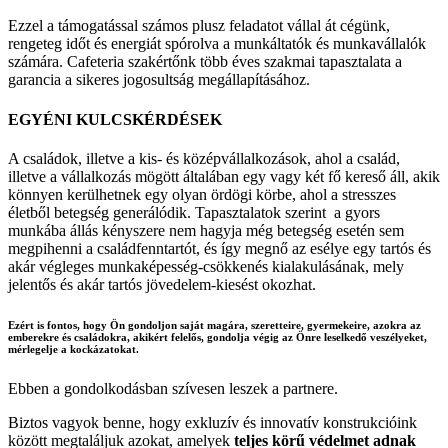
Ezzel a támogatással számos plusz feladatot vállal át cégünk,
rengeteg időt és energiát spórolva a munkáltatók és munkavállalók
számára. Cafeteria szakértőnk több éves szakmai tapasztalata a
garancia a sikeres jogosultság megállapításához.
EGYÉNI KULCSKÉRDÉSEK
A családok, illetve a kis- és középvállalkozások, ahol a család,
illetve a vállalkozás mögött általában egy vagy két fő kereső áll, akik
könnyen kerülhetnek egy olyan ördögi körbe, ahol a stresszes
életből betegség generálódik. Tapasztalatok szerint a gyors
munkába állás kényszere nem hagyja még betegség esetén sem
megpihenni a családfenntartót, és így megnő az esélye egy tartós és
akár végleges munkaképesség-csökkenés kialakulásának, mely
jelentős és akár tartós jövedelem-kiesést okozhat.
Ezért is fontos, hogy Ön gondoljon saját magára, szeretteire, gyermekeire, azokra az
emberekre és családokra, akikért felelős, gondolja végig az Önre leselkedő veszélyeket,
mérlegelje a kockázatokat.
Ebben a gondolkodásban szívesen leszek a partnere.
Biztos vagyok benne, hogy exkluzív és innovatív konstrukcióink
között megtaláljuk azokat, amelyek
teljes körű védelmet adnak