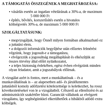
A TÁMOGATÁS ÖSSZEGÉNEK A MEGHATÁROZÁSA:
• vásárlás esetén az ingatlan vételárának a 30%-a, de maximum
5 000 000 Ft
• építés, bővítés, korszerűsítés esetén a hivatalos
költségvetés 30%-a, de maximum 5 000 000 Ft
SZOLGÁLTATÁSUNK:
• megvizsgáljuk, hogy Önnél milyen formában alkalmazható ez
a juttatási elem,
• a dolgozói információk begyűjtése után előzetes felmérést
végzünk, hogy jogosult-e a támogatásra,
• elvégezzük a jogosultság megállapítását és elkészítjük az
összes törvény által előírt nyilatkozatot,
• a teljes biztonság érdekében, egész évben elvégzünk minden
olyan feladatot, amit a jogszabályok előírnak.
A vizsgálat azért is fontos, mert a munkáltatónak – és a
munkavállalónak is – az alapesetben adó- és járulékmentes
juttatásból komoly adófizetési kötelezettsége is keletkezhet, ha rossz
következtetéseket von le a vizsgálatból. Célszerű az ellenőrzést és az
adminisztrációt szakértőre bízni. Garanciát vállalunk az elvégzett
vizsgálatra, így segítségünkkel elkerülhetőek a hibákból adódó extra
költségek.