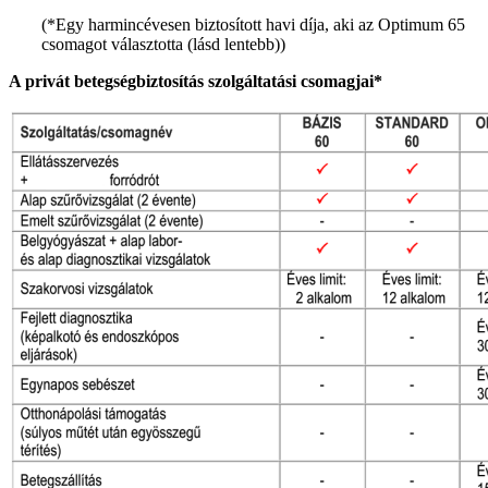
(*Egy harmincévesen biztosított havi díja, aki az Optimum 65
csomagot választotta (lásd lentebb))
A privát betegségbiztosítás szolgáltatási csomagjai*