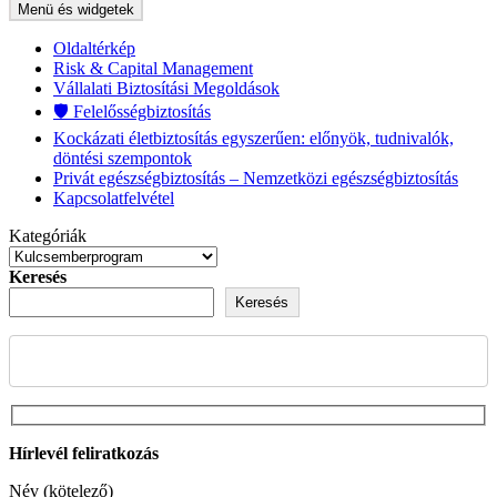
Menü és widgetek
Oldaltérkép
Risk & Capital Management
Vállalati Biztosítási Megoldások
🛡️ Felelősségbiztosítás
Kockázati életbiztosítás egyszerűen: előnyök, tudnivalók,
döntési szempontok
Privát egészségbiztosítás – Nemzetközi egészségbiztosítás
Kapcsolatfelvétel
Kategóriák
Keresés
Keresés
Hírlevél feliratkozás
Név (kötelező)