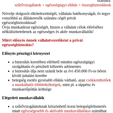
számára:
szűrővizsgálatok + egészségügyi ellátás + összegbiztosítások
Növelje dolgozói elkötelezettségét, vállalata hatékonyságát, és tegye
vonzóbbá az álláskeresők számára cégét privát
egészségbiztosítással!
Óvja munkatársai egészségét, hiszen a vállalati célok eléréséhez
nélkülözhetetlenek az egészséges és aktív munkavállalók!
Miért előnyös önnek vállalatvezetőként a privát
egészségbiztosítás?
Előnyös pénzügyi környezet
a biztosítás keretében elérhető minden egészségügyi
szolgáltatás és pénzbeli kifizetés adómentes
a biztosítás díja nem számít bele az évi 450.000 Ft-os béren
kívüli juttatási keretbe
betegség esetén gyorsabb ellátás várható, azaz
csökkenthetőek
a munkáltatói többletköltségek
, mint pl. a táppénz és
munkaerőpótlás költsége
Elégedett munkavállalók
a szűrővizsgálatoknak köszönhető korai betegségfelismerés
miatt
egészségesebb és aktívabb munkavállalókra
számíthat