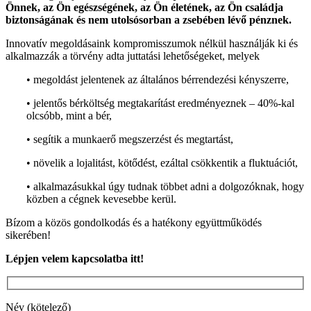
Önnek, az Ön egészségének, az Ön életének, az Ön családja
biztonságának és nem utolsósorban a zsebében lévő pénznek.
Innovatív megoldásaink kompromisszumok nélkül használják ki és
alkalmazzák a törvény adta juttatási lehetőségeket, melyek
• megoldást jelentenek az általános bérrendezési kényszerre,
• jelentős bérköltség megtakarítást eredményeznek – 40%-kal
olcsóbb, mint a bér,
• segítik a munkaerő megszerzést és megtartást,
• növelik a lojalitást, kötődést, ezáltal csökkentik a fluktuációt,
• alkalmazásukkal úgy tudnak többet adni a dolgozóknak, hogy
közben a cégnek kevesebbe kerül.
Bízom a közös gondolkodás és a hatékony együttműködés
sikerében!
Lépjen velem kapcsolatba itt!
Név (kötelező)