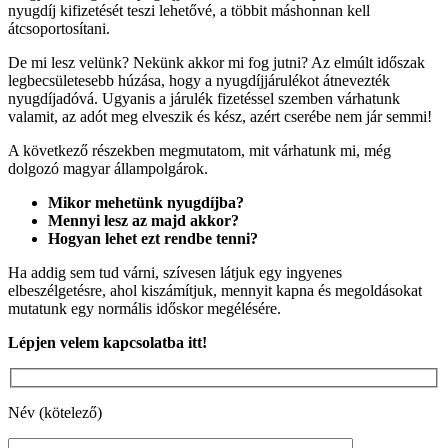
nyugdíj kifizetését teszi lehetővé, a többit máshonnan kell
átcsoportosítani.
De mi lesz velünk? Nekünk akkor mi fog jutni? Az elmúlt időszak
legbecsületesebb húzása, hogy a nyugdíjjárulékot átnevezték
nyugdíjadóvá. Ugyanis a járulék fizetéssel szemben várhatunk
valamit, az adót meg elveszik és kész, azért cserébe nem jár semmi!
A következő részekben megmutatom, mit várhatunk mi, még
dolgozó magyar állampolgárok.
Mikor mehetünk nyugdíjba?
Mennyi lesz az majd akkor?
Hogyan lehet ezt rendbe tenni?
Ha addig sem tud várni, szívesen látjuk egy ingyenes
elbeszélgetésre, ahol kiszámítjuk, mennyit kapna és megoldásokat
mutatunk egy normális időskor megélésére.
Lépjen velem kapcsolatba itt!
Név (kötelező)