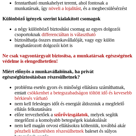
fenntartható munkahelyet teremt, ahol fontosak a
munkatársak, így
növeli a lojalitást
, és a megbecsülésérzést
Különböző igények szerint kialakított csomagok
a négy különböző biztosítási csomag az egyes dolgozói
csoportoknak
differenciáltan is választható
biztosíthatja összes munkavállalóját, vagy egy külön
meghatározott dolgozói kört is
Ne csak vagyontárgyait biztosítsa, a munkatársak egészségének
védelme is elengedhetetlen!
Miért előnyös a munkavállalóinak, ha privát
egészségbiztosításban részesülhetnek?
probléma esetén gyors és minőségi ellátásra számíthatnak,
emiatt
csökkenhet a betegszabadságon töltött idő és kevesebb
bérkiesés várható
nem kell felesleges időt és energiát áldozniuk a megfelelő
ellátás felkutatására
előre tervezhetőek a
szűrővizsgálatok
, melyek segítik
megelőzni a komolyabb betegségek kialakulását
nem kell magán orvosi ellátásokra költeniük, továbbá akár
pénzbeli kifizetésben részesülhetnek
baleset és súlyos