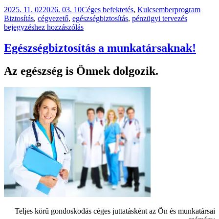
Közzétéve
Kategória
Címk
2025. 11. 02
2026. 03. 10
Céges befektetés
,
Kulcsemberprogram
Örökké
Biztosítás
,
cégvezető
,
egészségbiztosítás
,
pénzügyi tervezés
visszatér
bejegyzéshez hozzászólás
Egészségbiztosítás a munkatársaknak!
Az egészség is Önnek dolgozik.
Teljes körű gondoskodás céges juttatásként az Ön és munkatársai