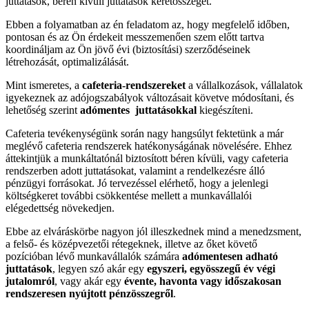
juttatások, béren kívüli juttatások keretösszegét.
Ebben a folyamatban az én feladatom az, hogy megfelelő időben,
pontosan és az Ön érdekeit messzemenően szem előtt tartva
koordináljam az Ön jövő évi (biztosítási) szerződéseinek
létrehozását, optimalizálását.
Mint ismeretes, a
cafeteria-rendszereket
a vállalkozások, vállalatok
igyekeznek az adójogszabályok változásait követve módosítani, és
lehetőség szerint
adómentes juttatásokkal
kiegészíteni.
Cafeteria tevékenységünk során nagy hangsúlyt fektetünk a már
meglévő cafeteria rendszerek hatékonyságának növelésére. Ehhez
áttekintjük a munkáltatónál biztosított béren kívüli, vagy cafeteria
rendszerben adott juttatásokat, valamint a rendelkezésre álló
pénzügyi forrásokat. Jó tervezéssel elérhető, hogy a jelenlegi
költségkeret további csökkentése mellett a munkavállalói
elégedettség növekedjen.
Ebbe az elváráskörbe nagyon jól illeszkednek mind a menedzsment,
a felső- és középvezetői rétegeknek, illetve az őket követő
pozícióban lévő munkavállalók számára
adómentesen adható
juttatások
, legyen szó akár egy
egyszeri, egyösszegű év végi
jutalomról
, vagy akár egy
évente, havonta vagy időszakosan
rendszeresen nyújtott pénzösszegről
.