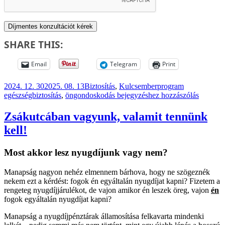
SHARE THIS:
Email
Telegram
Print
Közzétéve
Kategória
Címke
2024. 12. 30
2025. 08. 13
Biztosítás
,
Kulcsemberprogram
Egészségbiztosítás
egészségbiztosítás
,
öngondoskodás
bejegyzéshez hozzászólás
Zsákutcában vagyunk, valamit tennünk
kell!
Most akkor lesz nyugdíjunk vagy nem?
Manapság nagyon nehéz elmennem bárhova, hogy ne szögeznék
nekem ezt a kérdést: fogok én egyáltalán nyugdíjat kapni? Fizetem a
rengeteg nyugdíjjárulékot, de vajon amikor én leszek öreg, vajon
én
fogok egyáltalán nyugdíjat kapni?
Manapság a nyugdíjpénztárak államosítása felkavarta mindenki