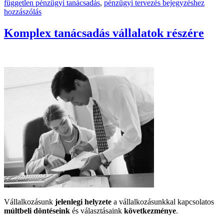
Mikor
független pénzügyi tanácsadás
,
pénzügyi tervezés
bejegyzéshez
gondoljon
hozzászólás
rám?
Komplex tanácsadás vállalatok részére
Vállalkozásunk
jelenlegi helyzete
a vállalkozásunkkal kapcsolatos
múltbeli döntéseink
és választásaink
következménye
.