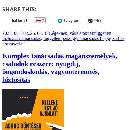
SHARE THIS:
Email
Telegram
Print
Közzétéve
Kategória
Címke
2023. 04. 10
2025. 08. 13
Cégeknek, vállalatoknak
független
Komplex
biztosítási tanácsadás
,
független pénzügyi tanácsadás
bejegyzéshez
tanácsadás
hozzászólás
vállalatok
részére
Komplex tanácsadás magánszemélyek,
családok részére: nyugdíj,
öngondoskodás, vagyonteremtés,
biztosítás