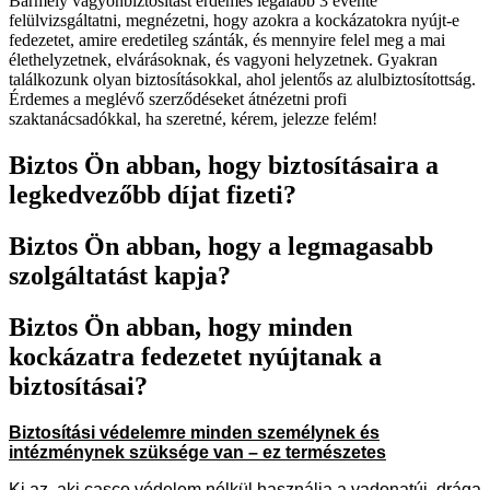
Bármely vagyonbiztosítást érdemes legalább 3 évente
felülvizsgáltatni, megnézetni, hogy azokra a kockázatokra nyújt-e
fedezetet, amire eredetileg szánták, és mennyire felel meg a mai
élethelyzetnek, elvárásoknak, és vagyoni helyzetnek. Gyakran
találkozunk olyan biztosításokkal, ahol jelentős az alulbiztosítottság.
Érdemes a meglévő szerződéseket átnézetni profi
szaktanácsadókkal, ha szeretné, kérem, jelezze felém!
Biztos Ön abban, hogy biztosításaira a
legkedvezőbb díjat fizeti?
Biztos Ön abban, hogy a legmagasabb
szolgáltatást kapja?
Biztos Ön abban, hogy minden
kockázatra fedezetet nyújtanak a
biztosításai?
Biztosítási védelemre minden személynek és
intézménynek szüksége van – ez természetes
Ki az, aki casco védelem nélkül használja a vadonatúj, drága