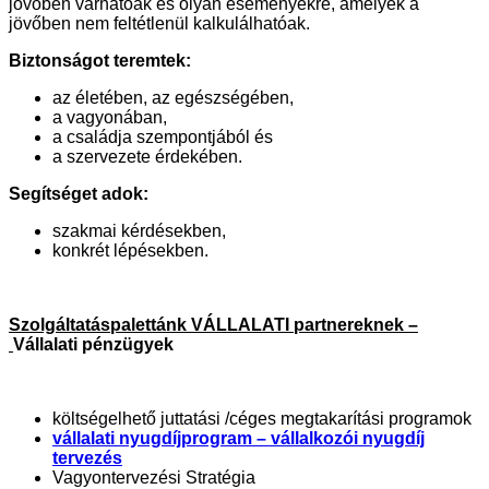
jövőben várhatóak és olyan eseményekre, amelyek a
jövőben nem feltétlenül kalkulálhatóak.
Biztonságot teremtek:
az életében, az egészségében,
a vagyonában,
a családja szempontjából és
a szervezete érdekében.
Segítséget adok:
szakmai kérdésekben,
konkrét lépésekben.
Szolgáltatáspalettánk VÁLLALATI partnereknek –
Vállalati pénzügyek
költségelhető juttatási /céges megtakarítási programok
vállalati nyugdíjprogram – vállalkozói nyugdíj
tervezés
Vagyontervezési Stratégia