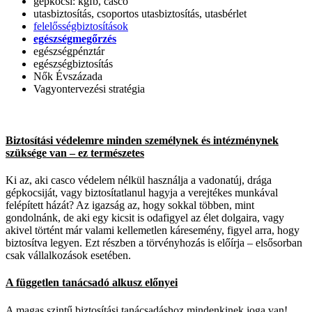
gépkocsi: kgfb, casco
utasbiztosítás, csoportos utasbiztosítás, utasbérlet
felelősségbiztosítások
egészségmegőrzés
egészségpénztár
egészségbiztosítás
Nők Évszázada
Vagyontervezési stratégia
Biztosítási védelemre minden személynek és intézménynek
szüksége van – ez természetes
Ki az, aki casco védelem nélkül használja a vadonatúj, drága
gépkocsiját, vagy biztosítatlanul hagyja a verejtékes munkával
felépített házát? Az igazság az, hogy sokkal többen, mint
gondolnánk, de aki egy kicsit is odafigyel az élet dolgaira, vagy
akivel történt már valami kellemetlen káresemény, figyel arra, hogy
biztosítva legyen. Ezt részben a törvényhozás is előírja – elsősorban
csak vállalkozások esetében.
A független tanácsadó alkusz előnyei
A magas szintű biztosítási tanácsadáshoz mindenkinek joga van!