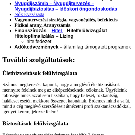
Nyugdíjszámla – Nyugdíjtervezés –
Nyugdíjbiztosítás – Időskori öngondoskodás
Nők Évszázada
Vagyontervezési stratégia, vagyonépítés, befektetés
Fizikai arany, Aranyszámla
Finanszírozás –
Hitel
– Hitelfelülvizsgálat –
Hiteloptimalizálás – Lízing
hitelfedezet
Adókedvezmények –
államilag támogatott programok
További szolgáltatások:
Életbiztosítások felülvizsgálata
Számos megkeresést kapunk, hogy a meglévő életbiztosítások
mennyire felelnek meg az elképzeléseknek, céloknak. Ügyfeleink
többsége nincs azzal sem tisztában, hogy baleset, rokkantság,
haláleset esetén mekkora összeget kapnának. Érdemes mind a saját,
mind a cég meglévő szerződéseit átnézetni profi szaktanácsadókkal,
igényét kérem, jelezze felém!
Biztosítások felülvizsgálata