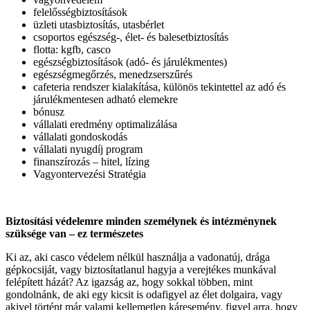
felelősségbiztosítások
üzleti utasbiztosítás, utasbérlet
csoportos egészség-, élet- és balesetbiztosítás
flotta: kgfb, casco
egészségbiztosítások (adó- és járulékmentes)
egészségmegőrzés, menedzserszűrés
cafeteria rendszer kialakítása, különös tekintettel az adó és
járulékmentesen adható elemekre
bónusz
vállalati eredmény optimalizálása
vállalati gondoskodás
vállalati nyugdíj program
finanszírozás – hitel, lízing
Vagyontervezési Stratégia
Biztosítási védelemre minden személynek és intézménynek
szüksége van – ez természetes
Ki az, aki casco védelem nélkül használja a vadonatúj, drága
gépkocsiját, vagy biztosítatlanul hagyja a verejtékes munkával
felépített házát? Az igazság az, hogy sokkal többen, mint
gondolnánk, de aki egy kicsit is odafigyel az élet dolgaira, vagy
akivel történt már valami kellemetlen káresemény, figyel arra, hogy