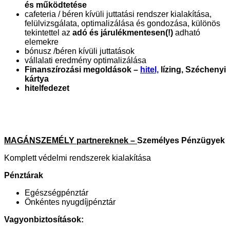
és működtetése
cafeteria / béren kívüli juttatási rendszer kialakítása,
felülvizsgálata, optimalizálása és gondozása, különös
tekintettel az
adó és járulékmentesen(!)
adható
elemekre
bónusz /béren kívüli juttatások
vállalati eredmény optimalizálása
Finanszírozási megoldások –
hitel,
lízing, Széchenyi
kártya
hitelfedezet
MAGÁNSZEMÉLY partnereknek –
Személyes Pénzügyek
Komplett védelmi rendszerek kialakítása
Pénztárak
Egészségpénztár
Önkéntes nyugdíjpénztár
Vagyonbiztosítások: