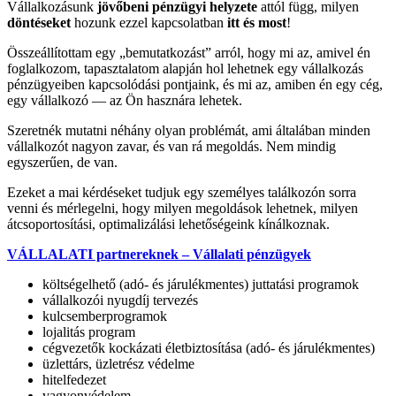
Vállalkozásunk
jövőbeni pénzügyi helyzete
attól függ, milyen
döntéseket
hozunk ezzel kapcsolatban
itt és most
!
Összeállítottam egy „bemutatkozást” arról, hogy mi az, amivel én
foglalkozom, tapasztalatom alapján hol lehetnek egy vállalkozás
pénzügyeiben kapcsolódási pontjaink, és mi az, amiben én egy cég,
egy vállalkozó — az Ön hasznára lehetek.
Szeretnék mutatni néhány olyan problémát, ami általában minden
vállalkozót nagyon zavar, és van rá megoldás. Nem mindig
egyszerűen, de van.
Ezeket a mai kérdéseket tudjuk egy személyes találkozón sorra
venni és mérlegelni, hogy milyen megoldások lehetnek, milyen
átcsoportosítási, optimalizálási lehetőségeink kínálkoznak.
VÁLLALATI partnereknek – Vállalati pénzügyek
költségelhető (adó- és járulékmentes) juttatási programok
vállalkozói nyugdíj tervezés
kulcsemberprogramok
lojalitás program
cégvezetők kockázati életbiztosítása (adó- és járulékmentes)
üzlettárs, üzletrész védelme
hitelfedezet
vagyonvédelem