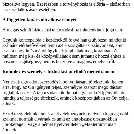
biztosítva legyen. Ezt részben a törvényhozás is előírja – elsősorban
csak vállalkozások esetében.
A független tanácsadó alkusz előnyei
A magas szintű biztosítási tanácsadáshoz mindenkinek joga van!
Cégünk koncepciója a kezdetektől fogva hangsúlyozza: mindenki
számára elérhetővé kell tenni azt a szolgáltatási színvonalat, amit
csak a nagy intézményi ügyfelek kaphattak meg korábban. A
múltban még kis- és középvállalatok sem juthattak hozzá ehhez a
hasznos segítséghez, nem is beszélve a magánszemélyekről.
Komplex és személyes biztosítási portfólió menedzsment
Nemcsak egy adott szerződés lebonyolítására törekszünk, hanem
arra, hogy az Ön igényeit teljes, személyre szabott megoldásban
foglaljuk össze. A tanácsadás kiindulhat egy konkrét igényből, de
mindig a teljességre törekszik, aminek középpontjában az Ön céljai
állnak.
Ezzel megfelelünk annak a követelménynek, melyet a legmagasabb
szakmai normák elvárnak és amit az angolszász országokban
„brokerage”, vagy a német nyelvterületen „Maklertum” alatt
értenek.