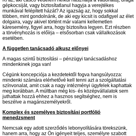
gépkocsiját, vagy biztosítatlanul hagyja a verejtékes
munkával felépített házát? Az igazság az, hogy sokkal
többen, mint gondolnánk, de aki egy kicsit is odafigyel az élet
dolgaira, vagy akivel történt már valami kellemetlen
káresemény, figyel arra, hogy biztosítva legyen. Ezt részben
a törvényhozás is előírja – elsősorban csak vállalkozások
esetében.
A független tanácsadó alkusz előnyei
A magas szintű biztosítási – pénzügyi tanácsadáshoz
mindenkinek joga van!
Cégünk koncepciója a kezdetektől fogva hangsúlyozza:
mindenki számára elérhetővé kell tenni azt a szolgáltatási
színvonalat, amit csak a nagy intézményi ügyfelek kaphattak
meg korábban. A múltban még kis- és középvállalatok sem
juthattak hozzá ehhez a hasznos segítséghez, nem is
beszélve a magánszemélyekről.
Komplex és személyes biztosítási portfólió
menedzsment
Nemcsak egy adott szerződés lebonyolítására törekszünk,
hanem arra, hogy az Ön igényeit teljes, személyre szabott