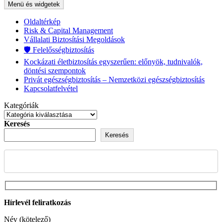
Menü és widgetek
Oldaltérkép
Risk & Capital Management
Vállalati Biztosítási Megoldások
🛡️ Felelősségbiztosítás
Kockázati életbiztosítás egyszerűen: előnyök, tudnivalók,
döntési szempontok
Privát egészségbiztosítás – Nemzetközi egészségbiztosítás
Kapcsolatfelvétel
Kategóriák
Keresés
Keresés
Hírlevél feliratkozás
Név (kötelező)