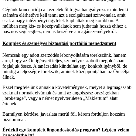
Cégünk koncepciója a kezdetektől fogva hangsúlyozza: mindenki
számára elérhetővé kell tenni azt a szolgáltatási színvonalat, amit
csak a nagy intézményi ügyfelek kaphattak meg korábban. A
múltban még kis- és középvállalatok sem juthattak hozzá ehhez a
hasznos segítséghez, nem is beszélve a magánszemélyekről.
Komplex és személyes biztosítási portfólió menedzsment
Nemcsak egy adott szerződés lebonyolítására törekszünk, hanem
arra, hogy az Ön igényeit teljes, személyre szabott megoldásban
foglaljuk össze. A tanácsadás kiindulhat egy konkrét igényből, de
mindig a teljességre törekszik, aminek középpontjában az Ön céljai
állnak.
Ezzel megfelelünk annak a követelménynek, melyet a legmagasabb
szakmai normák elvárnak és amit az angolszász országokban
„brokerage”, vagy a német nyelvterületen „Maklertum” alatt
értenek.
Bármilyen kérdése, javaslata merül föl, kérem forduljon hozzám
bizalommal.
Érdekli egy komplett öngondoskodás program? Lépjen velem
kapcsolatba itt!