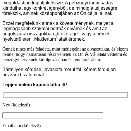
megoldásban foglaljuk össze. A pénzügyi tanácsadás
kiindulhat egy konkrét igényből, de mindig a teljességre
törekszik, aminek középpontjában az Ön céljai állnak.
Ezzel megfelelünk annak a követelménynek, melyet a
legmagasabb szakmai normák elvárnak és amit az
angolszász országokban „brokerage”, vagy a német
nyelvterületen „Maklertum” alatt értenek.
Önnek nincs más feladata, mint mérlegelni az olvasottakat, és bízom
benne, hogy hamarosan részt vehetek az Ön és Vállalata védelmi és
pénzügyi terveinek kidolgozásában és fenntartásában.
Bármilyen kérdése, javaslata merül föl, kérem forduljon
hozzám bizalommal.
Lépjen velem kapcsolatba itt!
Név (kötelező)
Email cím (kötelező)