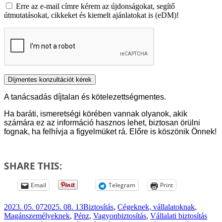
Erre az e-mail címre kérem az újdonságokat, segítő
útmutatásokat, cikkeket és kiemelt ajánlatokat is (eDM)!
A tanácsadás díjtalan és kötelezettségmentes.
Ha baráti, ismeretségi körében vannak olyanok, akik
számára ez az információ hasznos lehet, biztosan örülni
fognak, ha felhívja a figyelmüket rá. Előre is köszönik Önnek!
SHARE THIS:
Email
Telegram
Print
Közzétéve
Kategória
2023. 05. 07
2025. 08. 13
Biztosítás
,
Cégeknek, vállalatoknak
,
Cím
Magánszemélyeknek
,
Pénz
,
Vagyonbiztosítás
,
Vállalati biztosítás