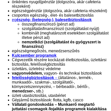
önkéntes nyugdíjpénztár (dolgozóra, akár cafeteria
részeként)
egészségpénztár (dolgozóra, akár cafeteria részeként)
csoportos egészség-, élet- és balesetbiztosítás
eg
észség- (betegség-), balesetbiztosítások
összegfinanszírozó (pénzt ad)
szolgáltatásfinanszírozó (szolgáltatást nyújt)
kombinált (meghatározott esetekben szolgáltatást
illetve pénzt ad)
nemzetközi (szolgáltatást és gyógyszert is
finanszíroz)
egészségmegőrzés, menedzserszűrés
Kulcsember programok
Cégvezetők részére kockázati életbiztosítás, üzlettársi
biztosítás, felelősségbiztosítás
üzlettárs, üzletrész védelme
vagyonvédelem,
vagyon- és technikai biztosítások
felelősségbiztosítások
–
(általános-, termék-,
munkaadói-, szakmai-, szolgáltatói-,
környezetszennyezési, – bérbeadói-, bérlői-,
menedzser-,
stb.)
üzleti utasbiztosítás, utasbérlet
Gépjármű biztosítások: flotta, kgfb, casco
Vállalati gondoskodás – Munkaerő megtartó
juttatási csomagok /lojalitás programok kialakítása