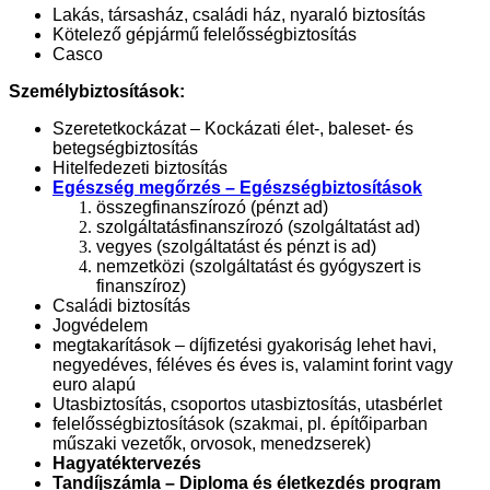
Lakás, társasház, családi ház, nyaraló biztosítás
Kötelező gépjármű felelősségbiztosítás
Casco
Személybiztosítások:
Szeretetkockázat – Kockázati élet-, baleset- és
betegségbiztosítás
Hitelfedezeti biztosítás
Egészség megőrzés – Egészségbiztosítások
összegfinanszírozó (pénzt ad)
szolgáltatásfinanszírozó (szolgáltatást ad)
vegyes (szolgáltatást és pénzt is ad)
nemzetközi (szolgáltatást és gyógyszert is
finanszíroz)
Családi biztosítás
Jogvédelem
megtakarítások – díjfizetési gyakoriság lehet havi,
negyedéves, féléves és éves is, valamint forint vagy
euro alapú
Utasbiztosítás, csoportos utasbiztosítás, utasbérlet
felelősségbiztosítások (szakmai, pl. építőiparban
műszaki vezetők, orvosok, menedzserek)
Hagyatéktervezés
Tandíjszámla – Diploma és életkezdés program