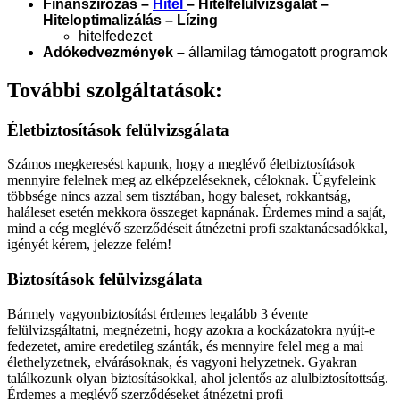
Finanszírozás –
Hitel
– Hitelfelülvizsgálat –
Hiteloptimalizálás – Lízing
hitelfedezet
Adókedvezmények –
államilag támogatott programok
További szolgáltatások:
Életbiztosítások felülvizsgálata
Számos megkeresést kapunk, hogy a meglévő életbiztosítások
mennyire felelnek meg az elképzeléseknek, céloknak. Ügyfeleink
többsége nincs azzal sem tisztában, hogy baleset, rokkantság,
haláleset esetén mekkora összeget kapnának. Érdemes mind a saját,
mind a cég meglévő szerződéseit átnézetni profi szaktanácsadókkal,
igényét kérem, jelezze felém!
Biztosítások felülvizsgálata
Bármely vagyonbiztosítást érdemes legalább 3 évente
felülvizsgáltatni, megnézetni, hogy azokra a kockázatokra nyújt-e
fedezetet, amire eredetileg szánták, és mennyire felel meg a mai
élethelyzetnek, elvárásoknak, és vagyoni helyzetnek. Gyakran
találkozunk olyan biztosításokkal, ahol jelentős az alulbiztosítottság.
Érdemes a meglévő szerződéseket átnézetni profi