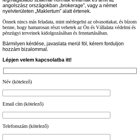
angolszász országokban „brokerage”, vagy a német
nyelvterületen „Maklertum” alatt értenek.
Önnek nincs más feladata, mint mérlegelni az olvasottakat, és bízom
benne, hogy hamarosan részt vehetek az Ön és Vállalata védelmi és
pénzügyi terveinek kidolgozásában és fenntartásában.
Bármilyen kérdése, javaslata merül föl, kérem forduljon
hozzám bizalommal.
Lépjen velem kapcsolatba itt!
Név (kötelező)
Email cím (kötelező)
Telefonszám (kötelező)