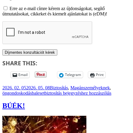
Erre az e-mail címre kérem az újdonságokat, segítő
útmutatásokat, cikkeket és kiemelt ajánlatokat is (eDM)!
SHARE THIS:
Email
Telegram
Print
Közzétéve
Kategória
2026. 02. 05
2026. 05. 08
Biztosítás
,
Magánszemélyeknek
,
Címke
Balesetbiztosítás:
öngondoskodás
balesetbiztosítás
bejegyzéshez hozzászólás
védelem
a
BÚÉK!
váratlan
helyzetekre