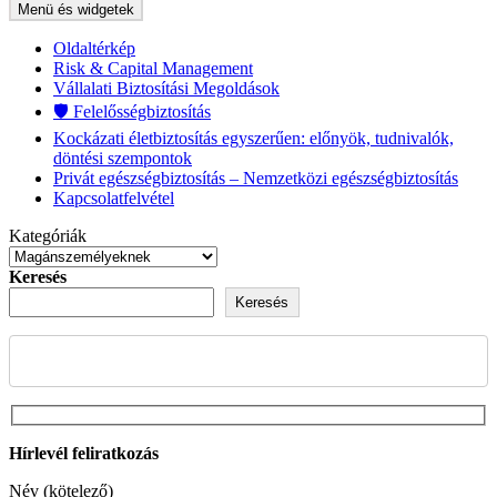
Menü és widgetek
Oldaltérkép
Risk & Capital Management
Vállalati Biztosítási Megoldások
🛡️ Felelősségbiztosítás
Kockázati életbiztosítás egyszerűen: előnyök, tudnivalók,
döntési szempontok
Privát egészségbiztosítás – Nemzetközi egészségbiztosítás
Kapcsolatfelvétel
Kategóriák
Keresés
Keresés
Hírlevél feliratkozás
Név (kötelező)