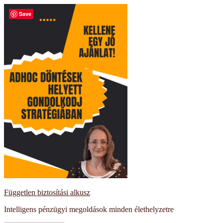
Kilépés
Save
a
tartalomba
Független biztosítási alkusz
Intelligens pénzügyi megoldások minden élethelyzetre