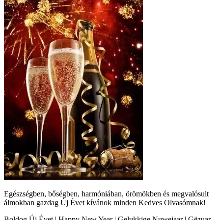
Egészségben, bőségben, harmóniában, örömökben és megvalósult
álmokban gazdag Új Évet kívánok minden Kedves Olvasómnak!
Boldog Új Évet | Happy New Year | Gelukkige Nuwejaar | Gëzuar