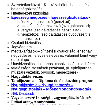
Szeretetkockázat – Kockázati élet-, baleset- és
betegségbiztosítás
Hitelfedezeti biztosítás
Egészség megőrzés – Egészségbiztosítások
összegfinanszírozó (pénzt ad)
szolgáltatásfinanszírozó (szolgáltatást ad)
vegyes (szolgáltatást és pénzt is ad)
nemzetközi (szolgáltatást és gyógyszert is
finanszíroz)
Családi biztosítás
Jogvédelem
megtakarítások – díjfizetési gyakoriság lehet havi,
negyedéves, féléves és éves is, valamint forint vagy
euro alapú
Utasbiztosítás, csoportos utasbiztosítás, utasbérlet
felelősségbiztosítások (szakmai, pl. építőiparban
műszaki vezetők, orvosok, menedzserek)
Hagyatéktervezés
Tandíjszámla – Diploma és életkezdés program
Nyugdíjszámla – Nyugdíjtervezés –
Nyugdíjbiztosítás – Időskori öngondoskodás
Nők Évszázada
Vagyontervezési stratégia, vagyonépítés, befektetés
Fizikai arany, Aranyszámla