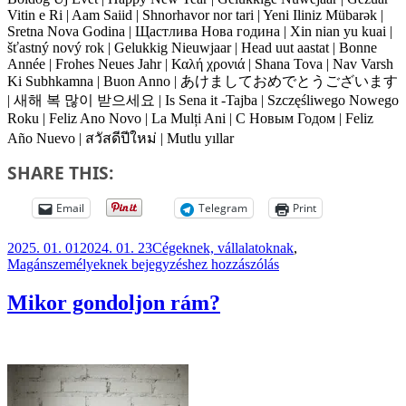
Vitin e Ri | Aam Saiid | Shnorhavor nor tari | Yeni Iliniz Mübarək |
Sretna Nova Godina | Щастлива Нова година | Xin nian yu kuai |
šťastný nový rok | Gelukkig Nieuwjaar | Head uut aastat | Bonne
Année | Frohes Neues Jahr | Καλή χρονιά | Shana Tova | Nav Varsh
Ki Subhkamna | Buon Anno | あけましておめでとうございます
| 새해 복 많이 받으세요 | Is Sena it -Tajba | Szczęśliwego Nowego
Roku | Feliz Ano Novo | La Mulți Ani | С Новым Годом | Feliz
Año Nuevo | สวัสดีปีใหม่ | Mutlu yıllar
SHARE THIS:
Email
Telegram
Print
Közzétéve
Kategória
2025. 01. 01
2024. 01. 23
Cégeknek, vállalatoknak
,
BÚÉK!
Magánszemélyeknek
bejegyzéshez hozzászólás
Mikor gondoljon rám?