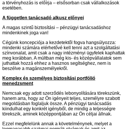
a törvényhozás is előírja – elsősorban csak vállalkozások
esetében.
A független tanácsadó alkusz előnyei
A magas szintű biztosítási – pénzügyi tanácsadáshoz
mindenkinek joga van!
Cégünk koncepciója a kezdetektől fogva hangsúlyozza:
mindenki számára elérhetővé kell tenni azt a szolgáltatási
színvonalat, amit csak a nagy intézményi ügyfelek kaphattak
meg korábban. A múltban még kis- és középvállalatok sem
juthattak hozzá ehhez a hasznos segítséghez, nem is
beszélve a magánszemélyekről.
Komplex és személyes biztosítási portfólió
menedzsment
Nemcsak egy adott szerződés lebonyolítására törekszünk,
hanem arra, hogy az Ön igényeit teljes, személyre szabott
megoldásban foglaljuk össze. A pénzügyi tanácsadás
kiindulhat egy konkrét igényből, de mindig a teljességre
törekszik, aminek középpontjában az Ön céljai állnak.
Ezzel megfelelünk annak a követelménynek, melyet a
legmagasabb szakmai normák elvárnak és amit az