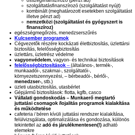
összegfinanszírozó (pénzt ad)
szolgáltatásfinanszírozó (szolgáltatást nyújt)
kombinált (meghatározott esetekben szolgáltatást
illetve pénzt ad)
nemzetközi (szolgáltatást és gyógyszert is
finanszíroz)
egészségmegőrzés, menedzserszűrés
Kulcsember programok
Cégvezetők részére kockázati életbiztosítás, üzlettársi
biztosítás, felelősségbiztosítás
üzlettárs, üzletrész védelme
vagyonvédelem,
vagyon- és technikai biztosítások
felelősségbiztosítások
–
(általános-, termék-,
munkaadói-, szakmai-, szolgáltatói-,
környezetszennyezési, – bérbeadói-, bérlői-,
menedzser-,
stb.)
üzleti utasbiztosítás, utasbérlet
Gépjármű biztosítások: flotta, kgfb, casco
Vállalati gondoskodás – Munkaerő megtartó
juttatási csomagok /lojalitás programok kialakítása
és működtetése
cafeteria / béren kívüli juttatási rendszer kialakítása,
felülvizsgálata, optimalizálása és gondozása, különös
tekintettel az
adó és járulékmentesen(!)
adható
elemekre