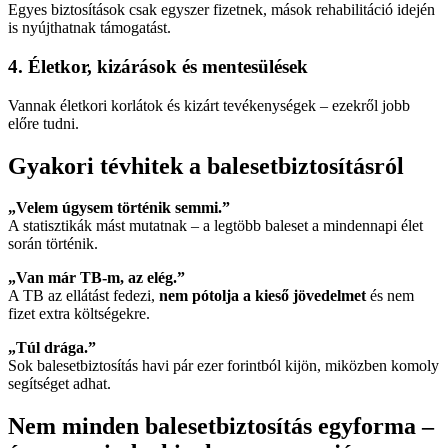
Egyes biztosítások csak egyszer fizetnek, mások rehabilitáció idején
is nyújthatnak támogatást.
4. Életkor, kizárások és mentesülések
Vannak életkori korlátok és kizárt tevékenységek – ezekről jobb
előre tudni.
Gyakori tévhitek a balesetbiztosításról
„Velem úgysem történik semmi.”
A statisztikák mást mutatnak – a legtöbb baleset a mindennapi élet
során történik.
„Van már TB-m, az elég.”
A TB az ellátást fedezi,
nem pótolja a kieső jövedelmet
és nem
fizet extra költségekre.
„Túl drága.”
Sok balesetbiztosítás havi pár ezer forintból kijön, miközben komoly
segítséget adhat.
Nem minden balesetbiztosítás egyforma –