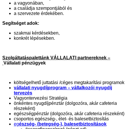
a vagyonában,
a családja szempontjából és
a szervezete érdekében.
Segítséget adok:
szakmai kérdésekben,
konkrét lépésekben.
Szolgáltatáspalettánk VÁLLALATI partnereknek –
Vállalati pénzügyek
költségelhető juttatási /céges megtakarítási programok
vállalati nyugdíjprogram – vállalkozói nyugdíj
tervezés
Vagyontervezési Stratégia
önkéntes nyugdíjpénztár (dolgozóra, akár cafeteria
részeként)
egészségpénztár (dolgozóra, akár cafeteria részeként)
csoportos egészség-, élet- és balesetbiztosítás
eg
észség- (betegség-), balesetbiztosítások