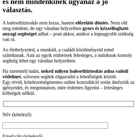
és nem mindenkinek ugyanaz a jó
választás.
A balesetbiztosítás nem luxus, hanem
előrelátó döntés
. Nem old
meg mindent, de egy váratlan helyzetben
gyors és kézzelfogható
anyagi segítséget
adhat – pont akkor, amikor a legnagyobb szükség
van rá.
Az élethelyzeted, a munkád, a családi körülményeid mind
számítanak. Ami az egyik embernek felesleges, a másiknak komoly
segítség lehet egy váratlan helyzetben.
Ha szeretnéd tudni,
neked milyen balesetbiztosítás adna valódi
védelmet
, szívesen segítek eligazodni a lehetőségek között.
Egy rövid, kötelezettségmentes online konzultáció során átnézzük az
igényeidet, és megmutatom, mire érdemes figyelni – felesleges
költségek nélkül.
Név (kötelező)
Email cím (kötelező)