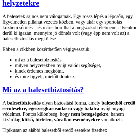
helyzetekre
A balesetek sajnos nem válogatnak. Egy rossz lépés a lépcsőn, egy
figyelmetlen pillanat vezetés közben, vagy akár egy sportolás
közbeni sérülés – és máris borulhat a megszokott életmenet. Ilyenkor
derül ki igazán, mennyire jó döntés volt (vagy épp nem volt az) a
balesetbiztosítás megkötése.
Ebben a cikkben közérthetően végigvesszük:
mi az a balesetbiztosítás,
milyen helyzetekben nyújt valódi segítséget,
kinek érdemes megkötni,
és mire figyelj, mielőtt döntesz.
Mi az a balesetbiztosítás?
A
balesetbiztosítás
olyan biztosítási forma, amely
balesetből eredő
sérülésekre, egészségkárosodásra vagy halálra
nyújt anyagi
védelmet. Fontos különbség, hogy
nem betegségekre
, hanem
kizárólag
külső, hirtelen, váratlan eseményekre
vonatkozik.
Tipikusan az alábbi balesetből eredő esetekre fizethet: