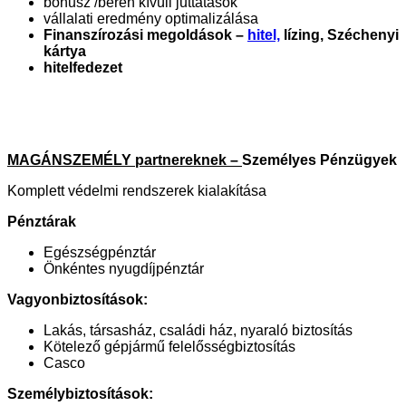
bónusz /béren kívüli juttatások
vállalati eredmény optimalizálása
Finanszírozási megoldások –
hitel,
lízing, Széchenyi
kártya
hitelfedezet
MAGÁNSZEMÉLY partnereknek –
Személyes Pénzügyek
Komplett védelmi rendszerek kialakítása
Pénztárak
Egészségpénztár
Önkéntes nyugdíjpénztár
Vagyonbiztosítások:
Lakás, társasház, családi ház, nyaraló biztosítás
Kötelező gépjármű felelősségbiztosítás
Casco
Személybiztosítások: