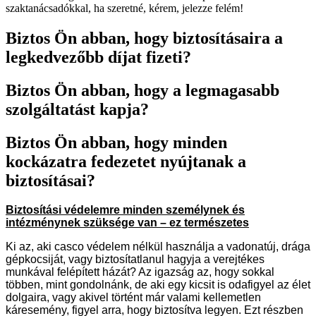
szaktanácsadókkal, ha szeretné, kérem, jelezze felém!
Biztos Ön abban, hogy biztosításaira a
legkedvezőbb díjat fizeti?
Biztos Ön abban, hogy a legmagasabb
szolgáltatást kapja?
Biztos Ön abban, hogy minden
kockázatra fedezetet nyújtanak a
biztosításai?
Biztosítási védelemre minden személynek és
intézménynek szüksége van – ez természetes
Ki az, aki casco védelem nélkül használja a vadonatúj, drága
gépkocsiját, vagy biztosítatlanul hagyja a verejtékes
munkával felépített házát? Az igazság az, hogy sokkal
többen, mint gondolnánk, de aki egy kicsit is odafigyel az élet
dolgaira, vagy akivel történt már valami kellemetlen
káresemény, figyel arra, hogy biztosítva legyen. Ezt részben