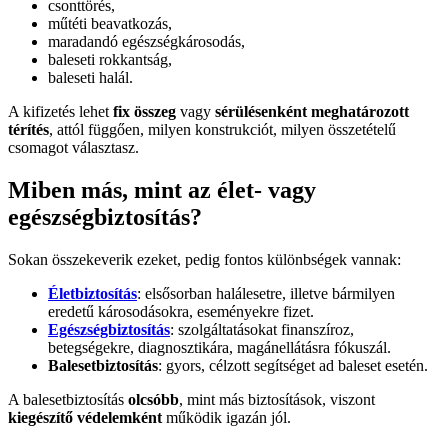
csonttörés,
műtéti beavatkozás,
maradandó egészségkárosodás,
baleseti rokkantság,
baleseti halál.
A kifizetés lehet
fix összeg
vagy
sérülésenként meghatározott
térítés
, attól függően, milyen konstrukciót, milyen összetételű
csomagot választasz.
Miben más, mint az élet- vagy
egészségbiztosítás?
Sokan összekeverik ezeket, pedig fontos különbségek vannak:
Életbiztosítás
: elsősorban halálesetre, illetve bármilyen
eredetű károsodásokra, eseményekre fizet.
Egészségbiztosítás
: szolgáltatásokat finanszíroz,
betegségekre, diagnosztikára, magánellátásra fókuszál.
Balesetbiztosítás
: gyors, célzott segítséget ad baleset esetén.
A balesetbiztosítás
olcsóbb
, mint más biztosítások, viszont
kiegészítő védelemként
működik igazán jól.