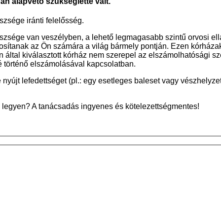
an alapvető szükségletté vált
.
zsége iránti felelősség.
szsége van veszélyben, a lehető legmagasabb szintű orvosi ell
tosítanak az Ön számára a világ bármely pontján. Ezen kórháza
 által kiválasztott kórház nem szerepel az elszámolhatósági szer
elé történő elszámolásával kapcsolatban.
nyújt lefedettséget (pl.: egy esetleges baleset vagy vészhelyz
ik legyen? A tanácsadás ingyenes és kötelezettségmentes!