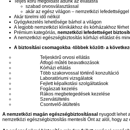
Teljes körű megoldást adunk az ellátásra
szabad orvosválasztással
akár az egész világon – nemzetközi lefedettséggel
Akár türelmi idő nélkül
Gyógykezelés lehetősége bárhol a világon
A legjobb nemzetközi klinikákhoz és kórházakhoz férhet
Prémium kategóriás,
nemzetközi lefedettséget biztosít
A nemzetközi egészségbiztosítás kórházi ellátást és min
A biztosítási csomagokba -többek között- a követke
Teljeskörű orvosi ellátás
Átfogó műtéti beavatkozások
Kórházi ellátás
Több szakorvossal történő konzultáció
Laboratóriumi vizsgálatok
Fejlett képalkotási szolgáltatások
Fogászati kezelés
Rákos megbetegedések kezelése
Szervátültetés
Csontvelő-átültetés
A nemzetközi magán egészségbiztosítással
nyugodt lehet 
nemzetközi egészségbiztosítás mentesíti Önt az alól, hogy az or