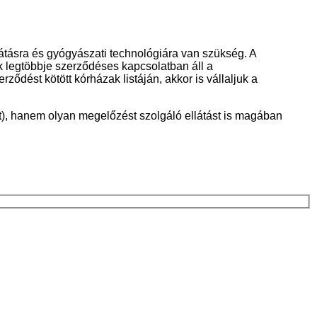
átásra és gyógyászati technológiára van szükség. A
k legtöbbje szerződéses kapcsolatban áll a
ződést kötött kórházak listáján, akkor is vállaljuk a
et), hanem olyan megelőzést szolgáló ellátást is magában