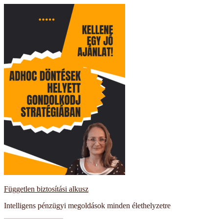
Kilépés
a
tartalomba
Független biztosítási alkusz
Intelligens pénzügyi megoldások minden élethelyzetre