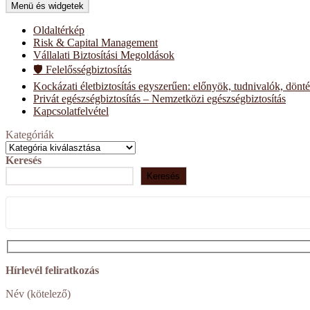
Menü és widgetek
Oldaltérkép
Risk & Capital Management
Vállalati Biztosítási Megoldások
🛡️ Felelősségbiztosítás
Kockázati életbiztosítás egyszerűen: előnyök, tudnivalók, dönt
Privát egészségbiztosítás – Nemzetközi egészségbiztosítás
Kapcsolatfelvétel
Kategóriák
Keresés
Keresés
Hírlevél feliratkozás
Név (kötelező)