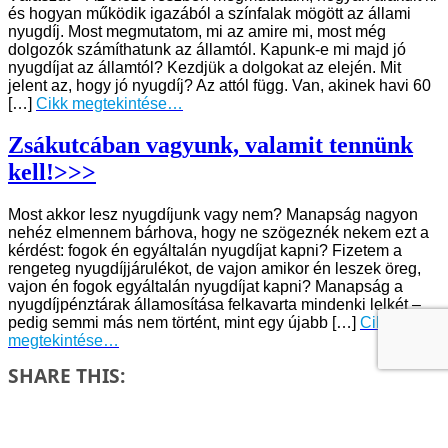
és hogyan működik igazából a színfalak mögött az állami
nyugdíj. Most megmutatom, mi az amire mi, most még
dolgozók számíthatunk az államtól. Kapunk-e mi majd jó
nyugdíjat az államtól? Kezdjük a dolgokat az elején. Mit
jelent az, hogy jó nyugdíj? Az attól függ. Van, akinek havi 60
[…]
Cikk megtekintése…
Zsákutcában vagyunk, valamit tennünk
kell!>>>
Most akkor lesz nyugdíjunk vagy nem? Manapság nagyon
nehéz elmennem bárhova, hogy ne szögeznék nekem ezt a
kérdést: fogok én egyáltalán nyugdíjat kapni? Fizetem a
rengeteg nyugdíjjárulékot, de vajon amikor én leszek öreg,
vajon én fogok egyáltalán nyugdíjat kapni? Manapság a
nyugdíjpénztárak államosítása felkavarta mindenki lelkét –
pedig semmi más nem történt, mint egy újabb […]
Cikk
megtekintése…
SHARE THIS:
Email
Telegram
Print