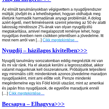
Az elmúlt tanulmányokban végigvettem a nyugdíjrendszer
múltját, jövőjét és a lehetőségeket, hogyan oldhatjuk meg
életünk harmadik harmadának anyagi problémáit. A dolog
azért égető, mert felméréseink szerint jelenleg az 50 év alatti
lakosság mindössze 2%-ának van olyan nyugdíjcélú
megtakarítása, amivel megalapozott reménye lehet, hogy
nyugdíjas éveiben nem csökken jelentősen a jövedelme. Itt
most nem arról van […]
Cikk megtekintése…
Nyugdíj – házilagos kivitelben>>>
Nyugdíj tanulmány sorozatomban eddig megnéztük mi van
és mi vár ránk. Ha el akarjuk kerülni a legrosszabbat, akkor
valamit magunknak kell összeraknunk. Próbáljunk teljesíteni
egy minimális célt: mindenkinek azonos jövedelme maradjon
nyugdíjasként, mint ami előtte volt. Persze mindenki
megérdemelne egy kis Föld körüli utazást, mint az amerika
i
és japán friss nyugdíjasok, de egyelőre maradjunk ennél
[…]
Cikk megtekintése…
Becsapva – Elhagyva>>>