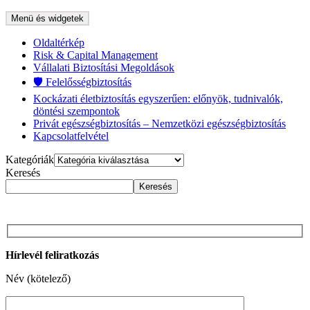
Menü és widgetek
Oldaltérkép
Risk & Capital Management
Vállalati Biztosítási Megoldások
🛡️ Felelősségbiztosítás
Kockázati életbiztosítás egyszerűen: előnyök, tudnivalók,
döntési szempontok
Privát egészségbiztosítás – Nemzetközi egészségbiztosítás
Kapcsolatfelvétel
Kategóriák
Keresés
Keresés
Hírlevél feliratkozás
Név (kötelező)