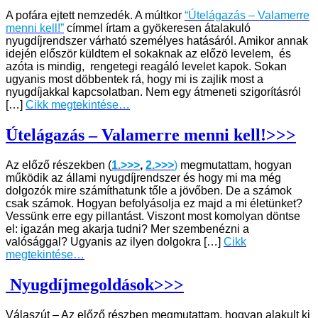
A pofára ejtett nemzedék. A múltkor
“Útelágazás – Valamerre
menni kell!”
címmel írtam a gyökeresen átalakuló
nyugdíjrendszer várható személyes hatásáról. Amikor annak
idején először küldtem el sokaknak az előzö levelem, és
azóta is mindig, rengetegi reagáló levelet kapok. Sokan
ugyanis most döbbentek rá, hogy mi is zajlik most a
nyugdíjakkal kapcsolatban. Nem egy átmeneti szigorításról
[…]
Cikk megtekintése…
Útelágazás – Valamerre menni kell!>>>
Az előző részekben (
1.>>>
,
2.>>>
)
megmutattam, hogyan
működik az állami nyugdíjrendszer és hogy mi ma még
dolgozók mire számíthatunk tőle a jövőben. De a számok
csak számok. Hogyan befolyásolja ez majd a mi életünket?
Vessünk erre egy pillantást. Viszont most komolyan döntse
el: igazán meg akarja tudni? Mer szembenézni a
valósággal? Ugyanis az ilyen dolgokra […]
Cikk
megtekintése…
Nyugdíjmegoldások>>>
Válaszút – Az előző részben megmutattam, hogyan alakult ki