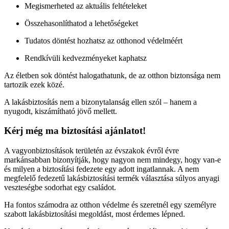
Megismerheted az aktuális feltételeket
Összehasonlíthatod a lehetőségeket
Tudatos döntést hozhatsz az otthonod védelméért
Rendkívüli kedvezményeket kaphatsz
Az életben sok döntést halogathatunk, de az otthon biztonsága nem
tartozik ezek közé.
A lakásbiztosítás nem a bizonytalanság ellen szól – hanem a
nyugodt, kiszámítható jövő mellett.
Kérj még ma biztosítási ajánlatot!
A vagyonbiztosítások területén az évszakok évről évre
markánsabban bizonyítják, hogy nagyon nem mindegy, hogy van-e
és milyen a biztosítási fedezete egy adott ingatlannak. A nem
megfelelő fedezetű lakásbiztosítási termék választása súlyos anyagi
veszteségbe sodorhat egy családot.
Ha fontos számodra az otthon védelme és szeretnél egy személyre
szabott lakásbiztosítási megoldást, most érdemes lépned.