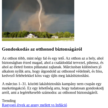
Gondoskodás az otthonod biztonságáról
Az otthon több, mint négy fal és egy tető. Az otthon az a hely, ahol
biztonságban érzed magad, ahol a családoddal tervezel, pihensz, és
ahol az életed fontos pillanatai zajlanak. Márciusban különösen jó
alkalom nyílik arra, hogy átgondold az otthonod védelmét, és friss,
kedvező feltételekkel köss vagy újíts meg lakásbiztosítást.
A március 1–31. közötti lakásbiztosítás kampány nem csupán egy
marketingakció. Ez egy lehetőség arra, hogy tudatosan gondoskodj
arról, ami a legértékesebb számodra: az otthonod biztonságáról.
Trending
Ragyogó érvek az arany mellett vs Infláció