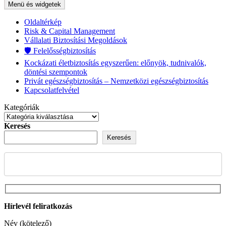
Menü és widgetek
Oldaltérkép
Risk & Capital Management
Vállalati Biztosítási Megoldások
🛡️ Felelősségbiztosítás
Kockázati életbiztosítás egyszerűen: előnyök, tudnivalók,
döntési szempontok
Privát egészségbiztosítás – Nemzetközi egészségbiztosítás
Kapcsolatfelvétel
Kategóriák
Keresés
Keresés
Hírlevél feliratkozás
Név (kötelező)