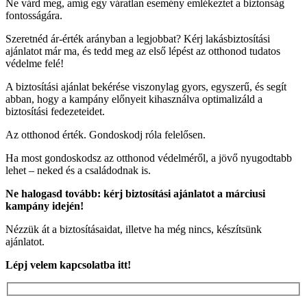
Ne várd meg, amíg egy váratlan esemény emlékeztet a biztonság
fontosságára.
Szeretnéd ár-érték arányban a legjobbat? Kérj lakásbiztosítási
ajánlatot már ma, és tedd meg az első lépést az otthonod tudatos
védelme felé!
A biztosítási ajánlat bekérése viszonylag gyors, egyszerű, és segít
abban, hogy a kampány előnyeit kihasználva optimalizáld a
biztosítási fedezeteidet.
Az otthonod érték. Gondoskodj róla felelősen.
Ha most gondoskodsz az otthonod védelméről, a jövő nyugodtabb
lehet – neked és a családodnak is.
Ne halogasd tovább: kérj biztosítási ajánlatot a márciusi
kampány idején!
Nézzük át a biztosításaidat, illetve ha még nincs, készítsünk
ajánlatot.
Lépj velem kapcsolatba itt!