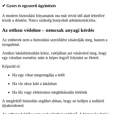
✔ Gyors és egyszerű ügyintézés
A modern biztosítási folyamatok ma már rövid idő alatt lehetővé
teszik a döntést. Nincs szükség bonyolult adminisztrációra.
Az otthon védelme – nemcsak anyagi kérdés
Az emberek nem a biztosítási szerződést vásárolják meg, hanem a
nyugalmat.
Amikor lakásbiztosítást kötsz, valójában azt vásárolod meg, hogy
egy váratlan esemény után is képes legyél folytatni az életed.
Képzeld el:
Ha egy vihar megrongálja a tetőt
Ha víz okoz kárt a lakásban
Ha tűz vagy elektromos meghibásodás történik
A megfelelő biztosítás segíthet abban, hogy ne kelljen a nulláról
újrakezdened.