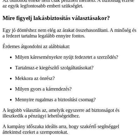
Az otthonod értéke nem csak pénzben mérhető. A biztonság érzése
az egyik legfontosabb emberi szükséglet.
Mire figyelj lakásbiztosítás választásakor?
Egy jó döntéshez nem elég az árakat összehasonlítani. A minőség és
a fedezet tartalma legalább ennyire fontos.
Érdemes átgondolni az alábbiakat:
Milyen káreseményekre nyújt fedezetet a szerződés?
Tartalmaz-e kiegészítő szolgáltatásokat?
Mekkora az önrész?
Milyen gyors a kárrendezés?
Mennyire rugalmas a biztosítási csomag?
A legjobb választás az, amelyik egyszerre ad biztonságot és
illeszkedik a pénzügyi lehetőségeidhez.
A kampány időszaka ideális arra, hogy szakértő segítséggel
áttekintsd ezeket a szempontokat.