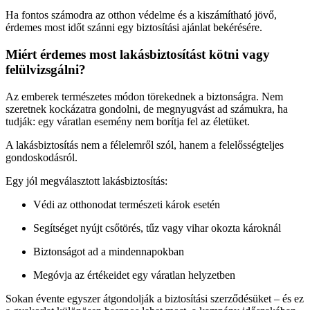
Ha fontos számodra az otthon védelme és a kiszámítható jövő,
érdemes most időt szánni egy biztosítási ajánlat bekérésére.
Miért érdemes most lakásbiztosítást kötni vagy
felülvizsgálni?
Az emberek természetes módon törekednek a biztonságra. Nem
szeretnek kockázatra gondolni, de megnyugvást ad számukra, ha
tudják: egy váratlan esemény nem borítja fel az életüket.
A lakásbiztosítás nem a félelemről szól, hanem a felelősségteljes
gondoskodásról.
Egy jól megválasztott lakásbiztosítás:
Védi az otthonodat természeti károk esetén
Segítséget nyújt csőtörés, tűz vagy vihar okozta károknál
Biztonságot ad a mindennapokban
Megóvja az értékeidet egy váratlan helyzetben
Sokan évente egyszer átgondolják a biztosítási szerződésüket – és ez