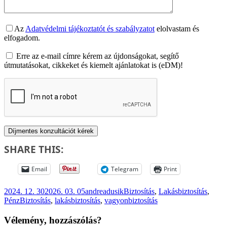
Az
Adatvédelmi tájékoztatót és szabályzatot
elolvastam és
elfogadom.
Erre az e-mail címre kérem az újdonságokat, segítő
útmutatásokat, cikkeket és kiemelt ajánlatokat is (eDM)!
SHARE THIS:
Email
Telegram
Print
Közzétéve
Szerző
Kategória
2024. 12. 30
2026. 03. 05
andreadusik
Biztosítás
,
Lakásbiztosítás
,
Címke
Pénz
Biztosítás
,
lakásbiztosítás
,
vagyonbiztosítás
Vélemény, hozzászólás?