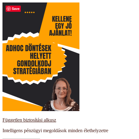
Kilépés
Save
a
tartalomba
Független biztosítási alkusz
Intelligens pénzügyi megoldások minden élethelyzetre