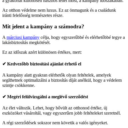
a gyakorlat különösen hasznos lehet most, a kampány időszakában.
Az otthon védelme nem luxus. Ez az önmagunk és a családunk
iránti felelősség természetes része.
Mit jelent a kampány a számodra?
A
márciusi kampány
célja, hogy egyszerűbbé és elérhetőbbé tegye a
lakásbiztosítás megkötését.
Ez az időszak azért különösen értékes, mert:
✔ Kedvezőbb biztosítási ajánlat érhető el
A kampány alatt gyakran elérhetők olyan feltételek, amelyek
segíthetnek optimalizálni a biztosítás díját anélkül, hogy a védelem
szintje csökkenne.
✔ Megéri felülvizsgálni a meglévő szerződést
Az élet változik. Lehet, hogy bővült az otthonod értéke, új
eszközöket vásároltál, vagy egyszerűen jobb feltételeket szeretnél.
A régi szerződések sokszor nem követik a valós igényeket.