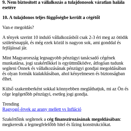
9. Nem biztosított a vállalkozás a tulajdonosok váratlan halála
esetére
10. A tulajdonos teljes függőségbe került a cégétől
Van-e megoldás?
A tények szerint 10 induló vállalkozásból csak 2-3 éri meg az ötödik
születésnapját, és még ezek közül is nagyon sok, ami gonddal és
fejfájással jár.
Mint Magyarország legnagyobb pénzügyi tanácsadó cégének
munkatársa, jogi szakértőkkel is együttműködve, átfogóan tudunk
segíteni Önnek és vállalkozásának pénzügyi gondjai megoldásában
és olyan formák kialakításában, ahol kényelmesen és biztonságban
élhet.
Külső szakemberként sokkal könnyebben megláthatjuk, mi az Ön és
cége legégetőbb pénzügyi, esetleg jogi gondja.
Trending
Ragyogó érvek az arany mellett vs Infláció
Szakértőink segítenek a
cég finanszírozásának megoldásában
:
megkeresik a legmegfelelőbb hitel és lízing konstrukciókat.