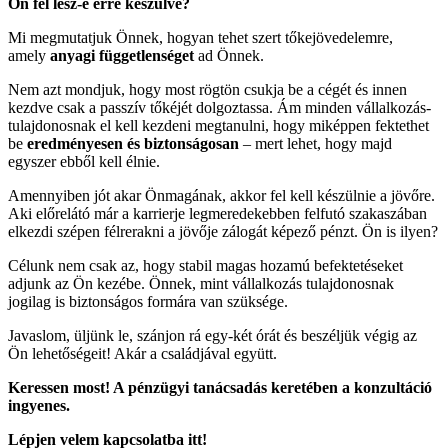
Ön fel lesz-e erre készülve?
Mi megmutatjuk Önnek, hogyan tehet szert tőkejövedelemre,
amely
anyagi függetlenséget
ad Önnek.
Nem azt mondjuk, hogy most rögtön csukja be a cégét és innen
kezdve csak a passzív tőkéjét dolgoztassa. Ám minden vállalkozás-
tulajdonosnak el kell kezdeni megtanulni, hogy miképpen fektethet
be
eredményesen és biztonságosan
– mert lehet, hogy majd
egyszer ebből kell élnie.
Amennyiben jót akar Önmagának, akkor fel kell készülnie a jövőre.
Aki előrelátó már a karrierje legmeredekebben felfutó szakaszában
elkezdi szépen félrerakni a jövője zálogát képező pénzt. Ön is ilyen?
Célunk nem csak az, hogy stabil magas hozamú befektetéseket
adjunk az Ön kezébe. Önnek, mint vállalkozás tulajdonosnak
jogilag is biztonságos formára van szüksége.
Javaslom, üljünk le, szánjon rá egy-két órát és beszéljük végig az
Ön lehetőségeit! Akár a családjával együtt.
Keressen most! A pénzügyi tanácsadás keretében a konzultáció
ingyenes.
Lépjen velem kapcsolatba itt!