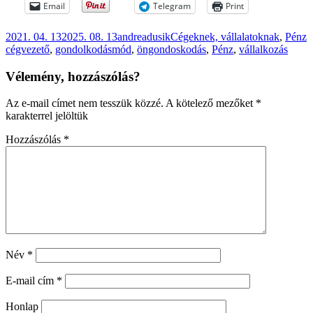
Email
Telegram
Print
Közzétéve
Szerző
Kategória
C
2021. 04. 13
2025. 08. 13
andreadusik
Cégeknek, vállalatoknak
,
Pénz
cégvezető
,
gondolkodásmód
,
öngondoskodás
,
Pénz
,
vállalkozás
Vélemény, hozzászólás?
Az e-mail címet nem tesszük közzé.
A kötelező mezőket
*
karakterrel jelöltük
Hozzászólás
*
Név
*
E-mail cím
*
Honlap