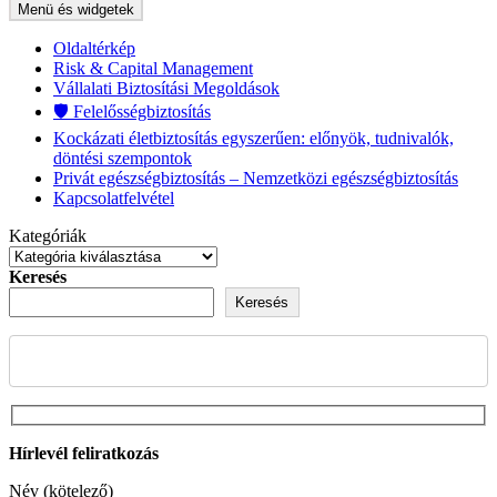
Menü és widgetek
Oldaltérkép
Risk & Capital Management
Vállalati Biztosítási Megoldások
🛡️ Felelősségbiztosítás
Kockázati életbiztosítás egyszerűen: előnyök, tudnivalók,
döntési szempontok
Privát egészségbiztosítás – Nemzetközi egészségbiztosítás
Kapcsolatfelvétel
Kategóriák
Keresés
Keresés
Hírlevél feliratkozás
Név (kötelező)