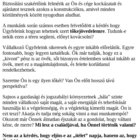
Biztosítási szakértőink felmérik az Ön és cége kockázatait és
ajánlatot tesznek azokra a konstrukciókra, amivel minden
körülmények között nyugodtan aludhat.
A munkánk során számos esetben felvetődött a kérdés hogy
Ügyfeleink hogyan tehetnek szert
tőkejövedelemre
. Tudunk-e
nekik ezen a téren segíteni, előnyt kovácsolni?
Vállalkozó Ügyfeleink sikeresek és egyre inkább előrelátók. Egyre
fontosabb, hogy legyen tartalékuk. Ők már tudják, hogy ez a
„kivont” pénz is az övék, sőt bizonyos értelemben sokkal inkább az
övék, mert ez a magántulajdonuk, és felette korlátlanul
rendelkezhetnek.
Szeretne Ön is egy ilyen tőkét? Van Ön előtt hosszú távú
perspektíva?
Sajnos a gazdasági és jogszabályi környezetnek „hála” szinte
minden vállalkozó saját magát, a saját energiáját és teherbírását
használja ki a végtelenségig, és a végletekig kimeríti magát. Ön is
ezt teszi? Akarja és tudja még sokáig vinni a mai munkatempót?
Okozott már Önnek álmatlan éjszakát az a gondolat, hogy váltani
kéne, de merre?
Mi lesz a családjával, ha Önnel történik valami?
Nem az a kérdés, hogy eljön-e az „ítélet” napja, hanem az, hogy