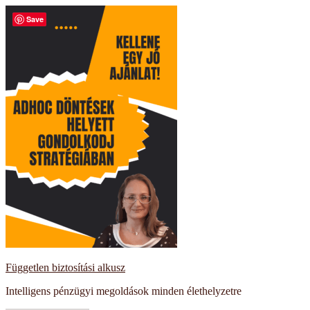
Kilépés
Save
a
tartalomba
Független biztosítási alkusz
Intelligens pénzügyi megoldások minden élethelyzetre