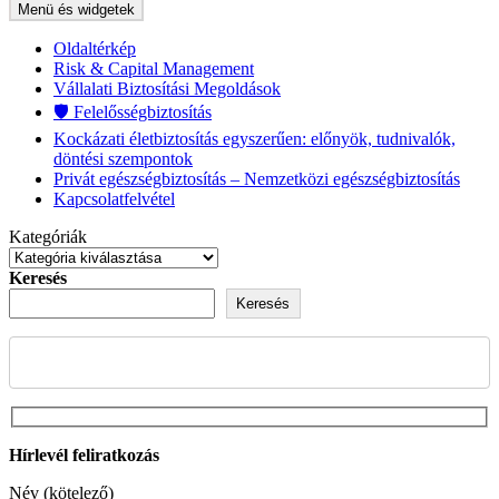
Menü és widgetek
Oldaltérkép
Risk & Capital Management
Vállalati Biztosítási Megoldások
🛡️ Felelősségbiztosítás
Kockázati életbiztosítás egyszerűen: előnyök, tudnivalók,
döntési szempontok
Privát egészségbiztosítás – Nemzetközi egészségbiztosítás
Kapcsolatfelvétel
Kategóriák
Keresés
Keresés
Hírlevél feliratkozás
Név (kötelező)