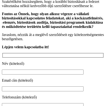
Szakértőként hozzásegítem, hogy a korábbi biztosításait a fedezet
változtatása nélkül kedvezőbb díjú szerződésre cserélhesse le.
Fontos az Önnek, hogy olyan alkusz végezze a vállalati
biztosításokkal kapcsolatos feladatokat, aki a kockázatfelmérés,
-elemzés, biztosítások auditja, biztosítási programok kialakítása
és működtetése területén kellő tapasztalattal rendelkezik?
Javaslom, nézzük át a meglévő szerződéseit egy kötelezettségmentes
beszélgetésen.
Lépjen velem kapcsolatba itt!
Név (kötelező)
Email cím (kötelező)
Telefonszám (kötelező)