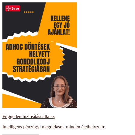
Kilépés
Save
a
tartalomba
Független biztosítási alkusz
Intelligens pénzügyi megoldások minden élethelyzetre