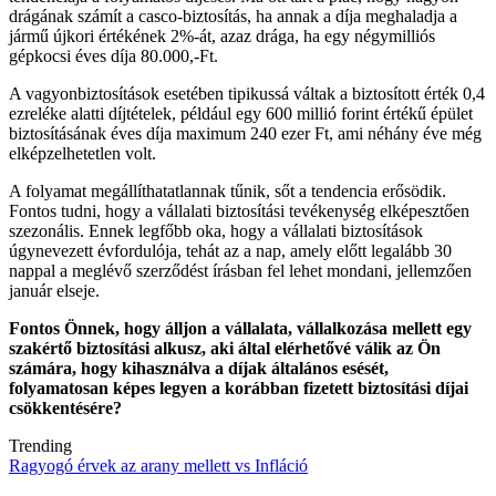
drágának számít a casco-biztosítás, ha annak a díja meghaladja a
jármű újkori értékének 2%-át, azaz drága, ha egy négymilliós
gépkocsi éves díja 80.000,-Ft.
A vagyonbiztosítások esetében tipikussá váltak a biztosított érték 0,4
ezreléke alatti díjtételek, például egy 600 millió forint értékű épület
biztosításának éves díja maximum 240 ezer Ft, ami néhány éve még
elképzelhetetlen volt.
A folyamat megállíthatatlannak tűnik, sőt a tendencia erősödik.
Fontos tudni, hogy a vállalati biztosítási tevékenység elképesztően
szezonális. Ennek legfőbb oka, hogy a vállalati biztosítások
úgynevezett évfordulója, tehát az a nap, amely előtt legalább 30
nappal a meglévő szerződést írásban fel lehet mondani, jellemzően
január elseje.
Fontos Önnek, hogy álljon a vállalata, vállalkozása mellett egy
szakértő biztosítási alkusz, aki által elérhetővé válik az Ön
számára, hogy kihasználva a díjak általános esését,
folyamatosan képes legyen a korábban fizetett biztosítási díjai
csökkentésére?
Trending
Ragyogó érvek az arany mellett vs Infláció