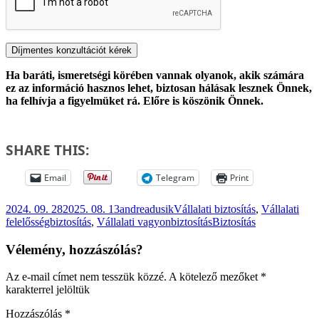
Ha baráti, ismeretségi körében vannak olyanok, akik számára
ez az információ hasznos lehet, biztosan hálásak lesznek Önnek,
ha felhívja a figyelmüket rá. Előre is köszönik Önnek.
SHARE THIS:
Email
Telegram
Print
Közzétéve
Szerző
Kategória
2024. 09. 28
2025. 08. 13
andreadusik
Vállalati biztosítás
,
Vállalati
Címke
felelősségbiztosítás
,
Vállalati vagyonbiztosítás
Biztosítás
Vélemény, hozzászólás?
Az e-mail címet nem tesszük közzé.
A kötelező mezőket
*
karakterrel jelöltük
Hozzászólás
*