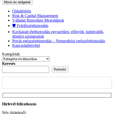
Menü és widgetek
Oldaltérkép
Risk & Capital Management
Vállalati Biztosítási Megoldások
🛡️ Felelősségbiztosítás
Kockázati életbiztosítás egyszerűen: előnyök, tudnivalók,
döntési szempontok
Privát egészségbiztosítás – Nemzetközi egészségbiztosítás
Kapcsolatfelvétel
Kategóriák
Keresés
Keresés
Hírlevél feliratkozás
Név (kötelező)