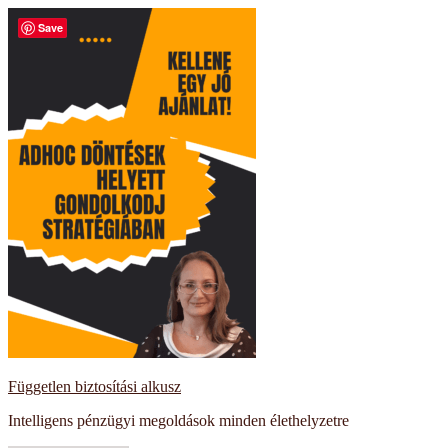
Kilépés
Save
a
tartalomba
Független biztosítási alkusz
Intelligens pénzügyi megoldások minden élethelyzetre