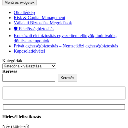
Menü és widgetek
Oldaltérkép
Risk & Capital Management
Vállalati Biztosítási Megoldások
🛡️ Felelősségbiztosítás
Kockázati életbiztosítás egyszerűen: előnyök, tudnivalók,
döntési szempontok
Privát egészségbiztosítás – Nemzetközi egészségbiztosítás
Kapcsolatfelvétel
Kategóriák
Keresés
Keresés
Hírlevél feliratkozás
Név (kötelező)