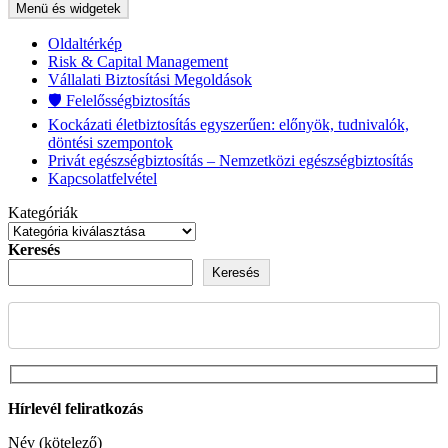
Menü és widgetek
Oldaltérkép
Risk & Capital Management
Vállalati Biztosítási Megoldások
🛡️ Felelősségbiztosítás
Kockázati életbiztosítás egyszerűen: előnyök, tudnivalók,
döntési szempontok
Privát egészségbiztosítás – Nemzetközi egészségbiztosítás
Kapcsolatfelvétel
Kategóriák
Keresés
Keresés
Hírlevél feliratkozás
Név (kötelező)