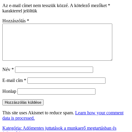
Az e-mail címet nem tesszük közzé.
A kötelező mezőket
*
karakterrel jelöltük
Hozzászólás
*
Név
*
E-mail cím
*
Honlap
This site uses Akismet to reduce spam.
Learn how your comment
data is processed.
Bejegyzés
Kategória
:
Adómentes juttatások a munkaerő megtartásban és