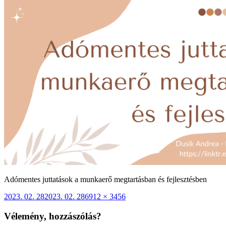
Adómentes juttatások a munkaerő megtartásban és fejlesztésben
Közzétéve
Teljes
2023. 02. 28
2023. 02. 28
6912 × 3456
méret
Vélemény, hozzászólás?