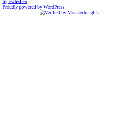
fejlesztésben
navigáció
Proudly powered by WordPress