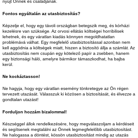
nyújt Önnek és családjának.
Fontos egyáltalán az utasbiztosítás?
Képzelje el, hogy egy távoli országban betegszik meg, és kórházi
kezelésre van szüksége. Az orvosi ellátás költségei horribilisek
lehetnek, és egy váratlan kiadás könnyen megoldhatatlan
problémává válhat. Egy megfelelő utasbiztosítással azonban nem
kell aggódnia a költségek miatt, hiszen a biztosító állja a számlát. Az
utasbiztosítás nem csupán egy kötelező papír a zsebben, hanem
egy biztonsági háló, amelyre bármikor támaszkodhat, ha bajba
kerül.
Ne kockáztasson!
Ne hagyja, hogy egy váratlan esemény tönkretegye az Ön régen
tervezett utazását. Válasszuk ki közösen a biztosítását, és élvezze a
gondtalan utazást!
Forduljon hozzám bizalommal!
Készséggel állok rendelkezésére, hogy megválaszoljam a kérdéseit
és segítsenek megtalálni az Önnek legmegfelelőbb utasbiztosítást.
Ne halogassa a döntést, kössön utasbiztosítást mindig az utazás