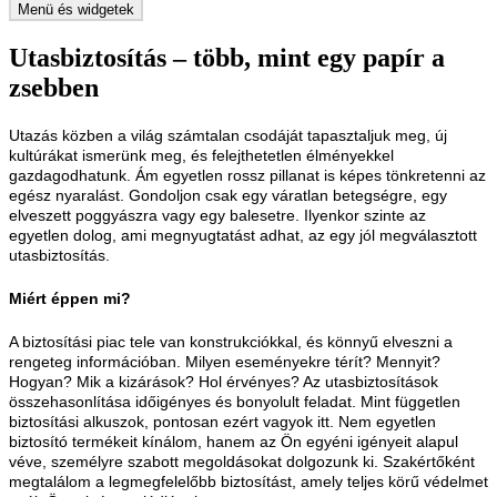
Menü és widgetek
Utasbiztosítás – több, mint egy papír a
zsebben
Utazás közben a világ számtalan csodáját tapasztaljuk meg, új
kultúrákat ismerünk meg, és felejthetetlen élményekkel
gazdagodhatunk. Ám egyetlen rossz pillanat is képes tönkretenni az
egész nyaralást. Gondoljon csak egy váratlan betegségre, egy
elveszett poggyászra vagy egy balesetre. Ilyenkor szinte az
egyetlen dolog, ami megnyugtatást adhat, az egy jól megválasztott
utasbiztosítás.
Miért éppen mi?
A biztosítási piac tele van konstrukciókkal, és könnyű elveszni a
rengeteg információban. Milyen eseményekre térít? Mennyit?
Hogyan? Mik a kizárások? Hol érvényes? Az utasbiztosítások
összehasonlítása időigényes és bonyolult feladat. Mint független
biztosítási alkuszok, pontosan ezért vagyok itt. Nem egyetlen
biztosító termékeit kínálom, hanem az Ön egyéni igényeit alapul
véve, személyre szabott megoldásokat dolgozunk ki. Szakértőként
megtalálom a legmegfelelőbb biztosítást, amely teljes körű védelmet