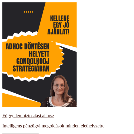
Kilépés
a
tartalomba
Független biztosítási alkusz
Intelligens pénzügyi megoldások minden élethelyzetre