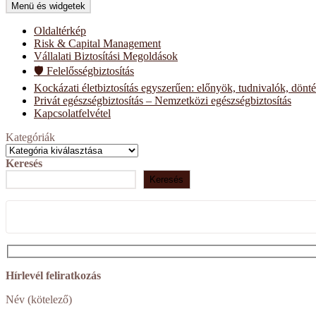
Menü és widgetek
Oldaltérkép
Risk & Capital Management
Vállalati Biztosítási Megoldások
🛡️ Felelősségbiztosítás
Kockázati életbiztosítás egyszerűen: előnyök, tudnivalók, dönt
Privát egészségbiztosítás – Nemzetközi egészségbiztosítás
Kapcsolatfelvétel
Kategóriák
Keresés
Keresés
Hírlevél feliratkozás
Név (kötelező)