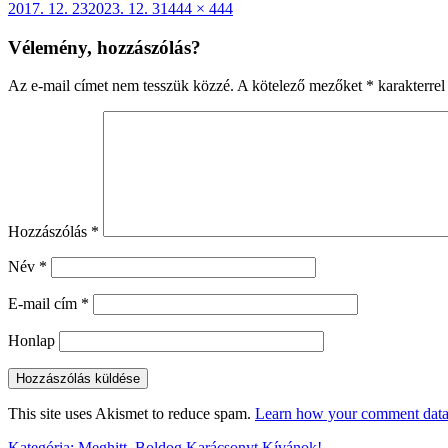
Közzétéve
Teljes
2017. 12. 23
2023. 12. 31
444 × 444
méret
Vélemény, hozzászólás?
Az e-mail címet nem tesszük közzé.
A kötelező mezőket
*
karakterrel 
Hozzászólás
*
Név
*
E-mail cím
*
Honlap
This site uses Akismet to reduce spam.
Learn how your comment data 
Kategória
:
Meghitt, Boldog Karácsonyt Kívánok!