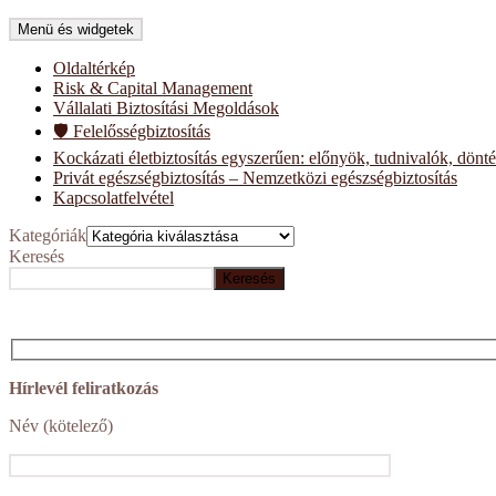
Menü és widgetek
Oldaltérkép
Risk & Capital Management
Vállalati Biztosítási Megoldások
🛡️ Felelősségbiztosítás
Kockázati életbiztosítás egyszerűen: előnyök, tudnivalók, dönt
Privát egészségbiztosítás – Nemzetközi egészségbiztosítás
Kapcsolatfelvétel
Kategóriák
Keresés
Keresés
Hírlevél feliratkozás
Név (kötelező)